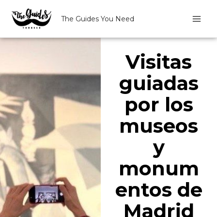
Ir
al
The Guides You Need
contenido
Visitas
guiadas
por los
museos
y
monum
entos de
Madrid