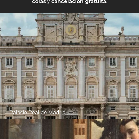
colas
y
cancelación gratuita
.
Palacio Real de Madrid